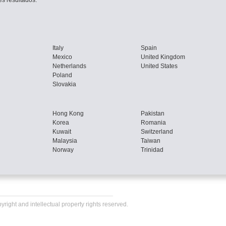
s resultados.
Italy
Spain
Mexico
United Kingdom
Netherlands
United States
Poland
Slovakia
Hong Kong
Pakistan
Korea
Romania
Kuwait
Switzerland
Malaysia
Taiwan
Norway
Trinidad
right and intellectual property rights reserved.