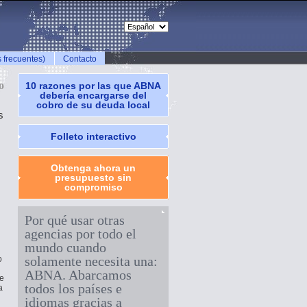
 frecuentes)
Contacto
o
10 razones por las que ABNA
debería encargarse del
cobro de su deuda local
s
Folleto interactivo
Obtenga ahora un
presupuesto sin
compromiso
Por qué usar otras
agencias por todo el
mundo cuando
solamente necesita una:
o
ABNA. Abarcamos
de
todos los países e
a
idiomas gracias a