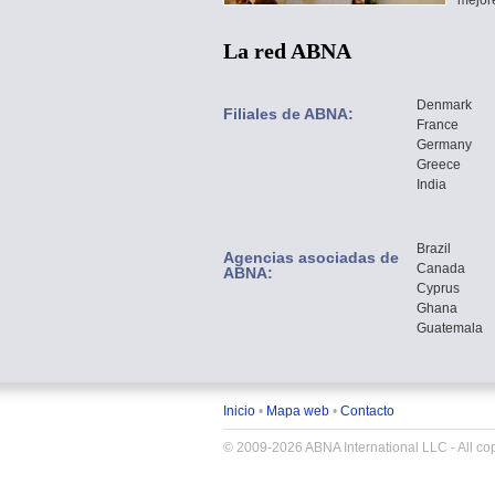
mejore
La red ABNA
Denmark
Filiales de ABNA:
France
Germany
Greece
India
Brazil
Agencias asociadas de
Canada
ABNA:
Cyprus
Ghana
Guatemala
Inicio
•
Mapa web
•
Contacto
© 2009-2026 ABNA International LLC - All copy