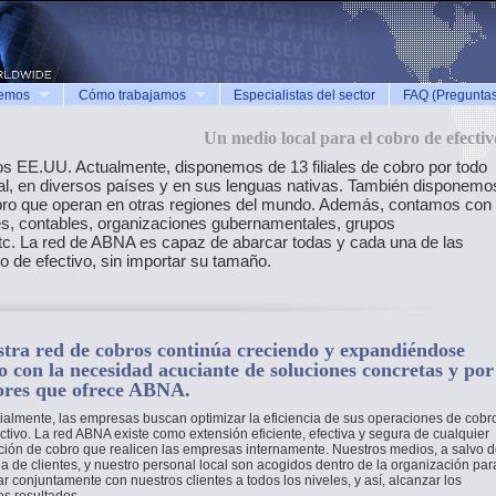
cemos
Cómo trabajamos
Especialistas del sector
FAQ (Preguntas
Un medio local para el cobro de efectiv
los EE.UU. Actualmente, disponemos de 13 filiales de cobro por todo
nal, en diversos países y en sus lenguas nativas. También disponemo
bro que operan en otras regiones del mundo. Además, contamos con
es, contables, organizaciones gubernamentales, grupos
etc. La red de ABNA es capaz de abarcar todas y cada una de las
 de efectivo, sin importar su tamaño.
tra red de cobros continúa creciendo y expandiéndose
o con la necesidad acuciante de soluciones concretas y por
ores que ofrece ABNA.
almente, las empresas buscan optimizar la eficiencia de sus operaciones de cobr
ctivo. La red ABNA existe como extensión eficiente, efectiva y segura de cualquier
ción de cobro que realicen las empresas internamente. Nuestros medios, a salvo 
a de clientes, y nuestro personal local son acogidos dentro de la organización par
ar conjuntamente con nuestros clientes a todos los niveles, y así, alcanzar los