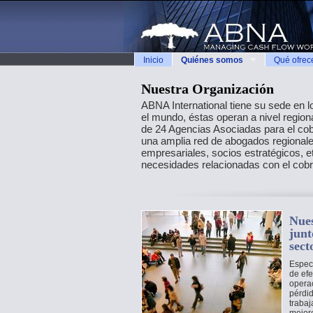
Inicio
Quiénes somos
Qué ofre
Nuestra Organización
ABNA International tiene su sede en 
el mundo, éstas operan a nivel regio
de 24 Agencias Asociadas para el co
una amplia red de abogados regional
empresariales, socios estratégicos, 
necesidades relacionadas con el cobro
Nues
junt
sect
Especi
de efe
opera
pérdid
trabaj